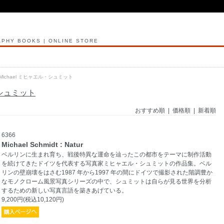
PHY BOOKS | ONLINE STORE
t, Michael ミヒャエル・シュミット
ル・シュミット
おすすめ順 |
価格順
|
新着順
6366
Michael Schmidt : Natur
ベルリンに生まれ育ち、戦後特異な運命を辿ったこの都市をテーマに制作活動
を続けてきたドイツを代表する写真家ミヒャエル・シュミットの作品集。ベル
リンの壁崩壊をはさむ1987 年から1997 年の間にドイツで撮影された階調豊か
なモノクローム風景写真シリーズの中で、シュミットは自らが見る世界を分析
するための新しい写真言語を築きあげている。
9,200円(税込10,120円)