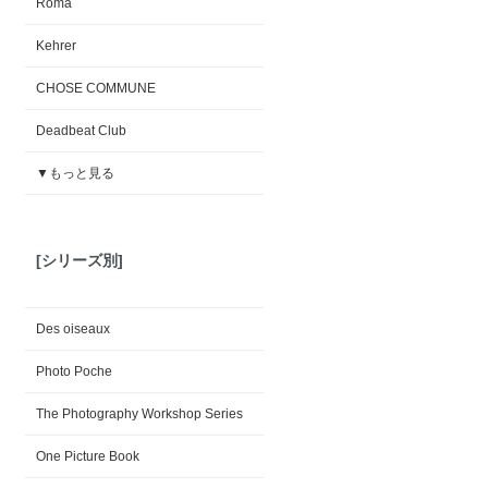
Roma
Kehrer
CHOSE COMMUNE
Deadbeat Club
▼もっと見る
[シリーズ別]
Des oiseaux
Photo Poche
The Photography Workshop Series
One Picture Book