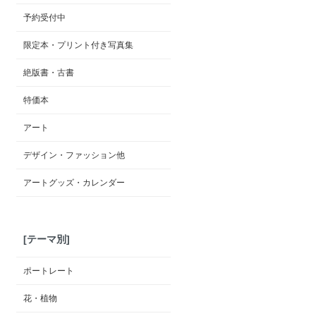
予約受付中
限定本・プリント付き写真集
絶版書・古書
特価本
アート
デザイン・ファッション他
アートグッズ・カレンダー
[テーマ別]
ポートレート
花・植物