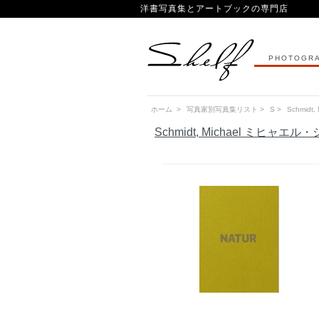
洋書写真集とアートブックの専門店
PHOTOGRA
ホーム
>
写真家別写真集リスト
>
S
>
Schmid
Schmidt, Michael ミヒャエ