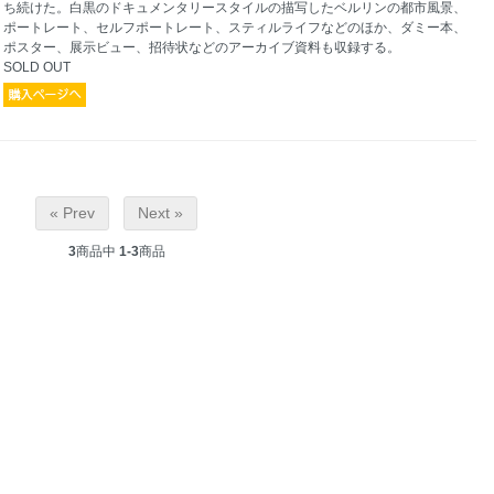
ち続けた。白黒のドキュメンタリースタイルの描写したベルリンの都市風景、
ポートレート、セルフポートレート、スティルライフなどのほか、ダミー本、
ポスター、展示ビュー、招待状などのアーカイブ資料も収録する。
SOLD OUT
« Prev
Next »
3
商品中
1-3
商品