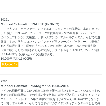
10221
Michael Schmidt: EIN-HEIT (U-NI-TY)
ドイツ人フォトグラファー、ミヒャエル・シュミットの作品集。本書のオリジ
ナル版は、1996年の「ニューヨーク近代美術館」での展覧会、ハノーファー
の「シュプレンゲル美術館」、ドレスデンの「アルベルティヌム」などでの巡
回展、また、同年にロンドンの「フォトグラファーズ・ギャラリー」で開催さ
れた回顧展に伴い、同年に「SCALO」から刊行。本作は、2022年に復刻版
（第二版）として出版されたものであり、タイトルも『U-NI-TY』のドイツ語
『EIN-HEIT』を用いたドイツ語版である。
10,000円(税込11,000円)
9204
Michael Schmidt: Photographs 1965–2014
ドイツの戦後写真のなかで独自の地位を築き上げたミヒャエル・シュミットの
初めての回顧作品集。その生涯の中で故郷の東西分裂と統一を経験したミヒャ
エル・シュミットは1965年に独学で写真をはじめてから2014年に亡くなるま
で一貫してベルリン、そして母国ドイツのアイデンティティをテーマとして持