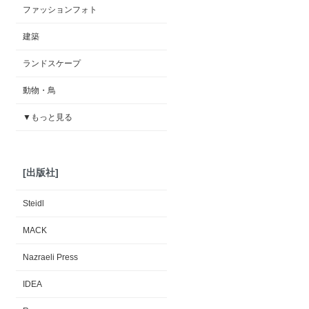
ファッションフォト
建築
ランドスケープ
動物・鳥
▼もっと見る
[出版社]
Steidl
MACK
Nazraeli Press
IDEA