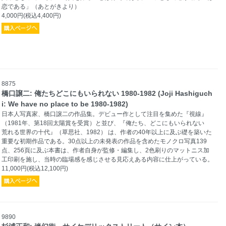
恋である」（あとがきより）
4,000円(税込4,400円)
8875
橋口譲二: 俺たちどこにもいられない 1980-1982 (Joji Hashiguch
i: We have no place to be 1980-1982)
日本人写真家、橋口譲二の作品集。デビュー作として注目を集めた『視線』
（1981年、第18回太陽賞を受賞）と並び、『俺たち、どこにもいられない
荒れる世界の十代』（草思社、1982） は、作者の40年以上に及ぶ礎を築いた
重要な初期作品である。30点以上の未発表の作品を含めたモノクロ写真139
点、256頁に及ぶ本書は、作者自身が監修・編集し、2色刷りのマットニス加
工印刷を施し、当時の臨場感を感じさせる見応えある内容に仕上がっている。
11,000円(税込12,100円)
9890