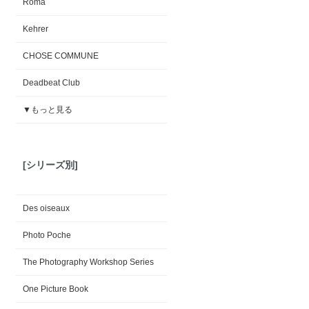
Roma
Kehrer
CHOSE COMMUNE
Deadbeat Club
▼もっと見る
[シリーズ別]
Des oiseaux
Photo Poche
The Photography Workshop Series
One Picture Book