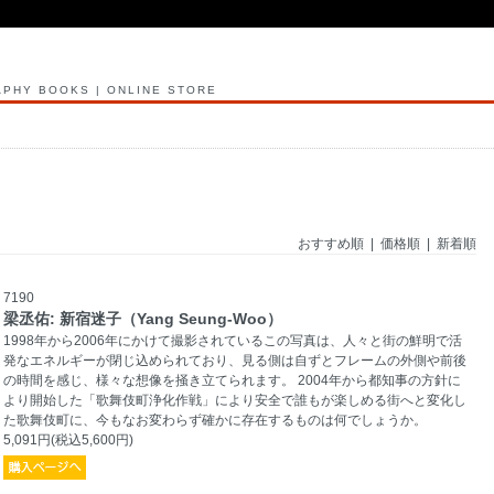
PHY BOOKS | ONLINE STORE
おすすめ順 |
価格順
|
新着順
7190
梁丞佑: 新宿迷子（Yang Seung-Woo）
1998年から2006年にかけて撮影されているこの写真は、人々と街の鮮明で活
発なエネルギーが閉じ込められており、見る側は自ずとフレームの外側や前後
の時間を感じ、様々な想像を掻き立てられます。 2004年から都知事の方針に
より開始した「歌舞伎町浄化作戦」により安全で誰もが楽しめる街へと変化し
た歌舞伎町に、今もなお変わらず確かに存在するものは何でしょうか。
5,091円(税込5,600円)