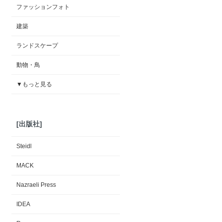
ファッションフォト
建築
ランドスケープ
動物・鳥
▼もっと見る
[出版社]
Steidl
MACK
Nazraeli Press
IDEA