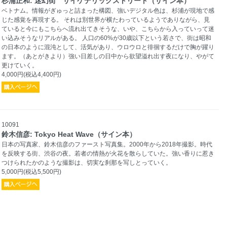
杉浦正和: 迷幻街 サイケデリックストリート（サイン本）
ベトナム。情報がぎゅっと詰まった構図、強いデジタル色は、杉浦が現地で感
じた感覚を再現する。 それは別世界が横たわっているようでありながら、見
ていると今にもこちらへ流れ出てきそうな、いや、こちらから入っていって迷
い込みそうなリアルがある。 人口の60%が30歳以下という若さで、街は昭和
の日本のように混沌として、活気があり、ウロウロと徘徊するだけで胸が躍り
ます。（あとがきより）強い日差しの日中から欲望溢れ出す夜になり、やがて
更けていく。
4,000円(税込4,400円)
10091
鈴木信彦: Tokyo Heat Wave（サイン本）
日本の写真家、鈴木信彦のファースト写真集。2000年から2018年撮影。時代
を反映する街、渋谷の夜。若者の情熱が火花を散らしていた。強い香りに惹き
つけられたかのような撮影は、切実な刹那を写しとっていく。
5,000円(税込5,500円)