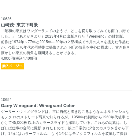
10636
山崎茂: 東京下町景
「昭和の東京はワンダーランドのようで、どこを切り取ってみても面白い街で
した。」（あとがきより）2023年4月に出版された『Weekend』の姉妹版。
前作は1974年～77年と2015年～20年の２部構成で市井の人々を捉えた作品だ
が、今回は70年代の同時期に撮影された下町の情景を中心に構成し、古き良き
懐かしい東京の街角を垣間見ることができる。
4,000円(税込4,400円)
10654
Garry Winogrand: Winogrand Color
ゲーリー・ウィノグランドは、主に自然と沸き起こるようなエネルギッシュな
モノク ロのストリート写真で知られるが、1950年代初頭から1960年代後半に
かけて45,000枚 以上のカラースライドも撮影している。これらの写真は、し
ばしば仕事の合間に撮影 されたもので、彼は日常的に2台のカメラを首から下
げ、1台にはカラーフィルム、も う1台にはモノクロフィルムを装填して撮影