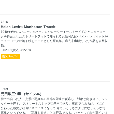
7816
Helen Levitt: Manhattan Transit
1940年代のスパニッシュハーレムやローワーイーストサイドなどニューヨー
クを舞台としたストリートフォトで知られる女性写真家ヘレン・レヴィットが
ニューヨークの地下鉄をテーマとした写真集。過去未出版だった作品を多数収
録。
8,020円(税込8,822円)
8609
元田敬三: 轟 （サイン本）
街で出会った人、光景に写真家の五感が即座に反応し、対象と向き合い、シャ
ッターを押す。 ストリートスナップの基本であり、王道でもあるが、どこか
ひねった感覚が程良いスパイスになって 見ていくうちにクセになりそうな写
真集となっている。「写真を撮ることは行為である。ハッとして心が動くのは