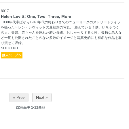
8017
Helen Levitt: One, Two, Three, More
1930年代半ばから1940年代の終わりまでのニューヨークのストリートライフ
を撮ったヘレン・レヴィットの最初期の写真。 遊んでいる子供、いちゃつく
恋人、夫婦、赤ちゃんを連れた若い母親、おしゃべりする女性、孤独な老人な
ど一度も公開されたことのない多数のイメージと写真史的にも有名な作品を取
り混ぜて収録。
SOLD OUT
« Prev
Next »
22
商品中
1-12
商品