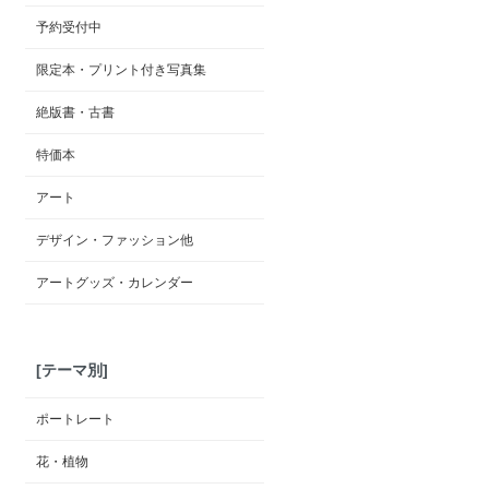
予約受付中
限定本・プリント付き写真集
絶版書・古書
特価本
アート
デザイン・ファッション他
アートグッズ・カレンダー
[テーマ別]
ポートレート
花・植物