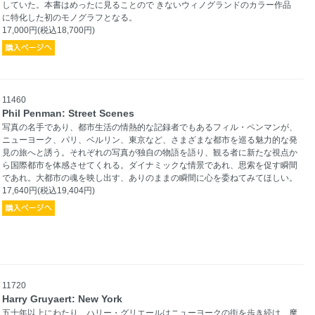
していた。本書はめったに見ることので きないウィノグランドのカラー作品
に特化した初のモノグラフとなる。
17,000円(税込18,700円)
11460
Phil Penman: Street Scenes
写真の名手であり、都市生活の情熱的な記録者でもあるフィル・ペンマンが、
ニューヨーク、パリ、ベルリン、東京など、さまざまな都市を巡る魅力的な発
見の旅へと誘う。それぞれの写真が独自の物語を語り、観る者に新たな視点か
ら国際都市を体感させてくれる。ダイナミックな情景であれ、思索を促す瞬間
であれ。大都市の魂を映し出す、ありのままの瞬間に心を委ねてみてほしい。
17,640円(税込19,404円)
11720
Harry Gruyaert: New York
五十年以上にわたり、ハリー・グリエールはニューヨークの街を歩き続け、摩