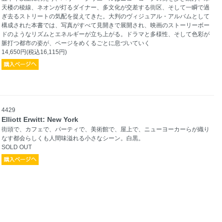
天楼の稜線、ネオンが灯るダイナー、多文化が交差する街区、そして一瞬で過
ぎ去るストリートの気配を捉えてきた。大判のヴィジュアル・アルバムとして
構成された本書では、写真がすべて見開きで展開され、映画のストーリーボー
ドのようなリズムとエネルギーが立ち上がる。ドラマと多様性、そして色彩が
脈打つ都市の姿が、ページをめくるごとに息づいていく
14,650円(税込16,115円)
4429
Elliott Erwitt: New York
街頭で、カフェで、パーティで、美術館で、屋上で、ニューヨーカーらが織り
なす都会らしくも人間味溢れる小さなシーン。白黒。
SOLD OUT