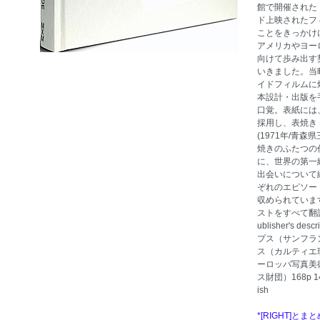
館で開催された「Da
ド上映されたフ
ことをきっかけ
アメリカやヨー
向けて歩み出す
いきました。当時
イドフィルムに
本設計・出版を
口覚。表紙には、森
採用し、表焼き
(1971年/青
焼きのふたつの
に、世界の第一
出会いについて
ぞれのエピソー
収められていま
ストをすべて翻
ublisher's
プス（サンフラ
ス（カルティエ
ーロッパ写真美
ス財団）168p 14
ish
*[RIGHT]と