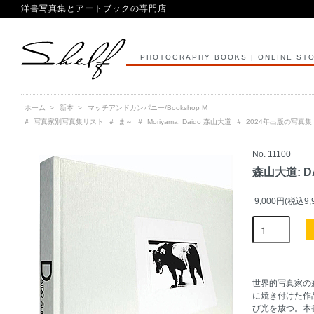
洋書写真集とアートブックの専門店
PHOTOGRAPHY BOOKS | ONLINE ST
ホーム
>
新本
>
マッチアンドカンパニー/Bookshop M
＃
写真家別写真集リスト
＃
ま～
＃
Moriyama, Daido 森山大道
＃
2024年出版の写真集
No. 11100
森山大道: DAI
9,000円(税込9,
世界的写真家の
に焼き付けた作
び光を放つ。本