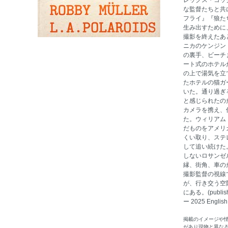
レックス・コッ
な監督たちと共
フライ』『狼た
生み出すために
撮影を終えたあ
ニカのケンジン
の裏手、ビーチ
ート式のホテル
の上で湯気を立
たホテルの猫ガ
いた。通り過ぎ
と感じられたの
カメラを携え、
た。ウィリアム
だものをアメリ
くい取り、ステ
して追い続けた
しないロサンゼ
縁、街角、車の
撮影監督の視線
が、行き交う空
にある。(publishe
ー 2025 English
掲載のイメージや
があり現物と異な