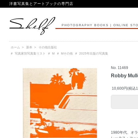
洋書写真集とアートブックの専門店
PHOTOGRAPHY BOOKS | ONLINE ST
ホーム
>
新本
>
その他出版社
＃
写真家別写真集リスト
＃
M
＃
Mその他
＃
2025年出版の写真集
No. 11469
Robby Mulle
10,600円(税込1
1980年代、