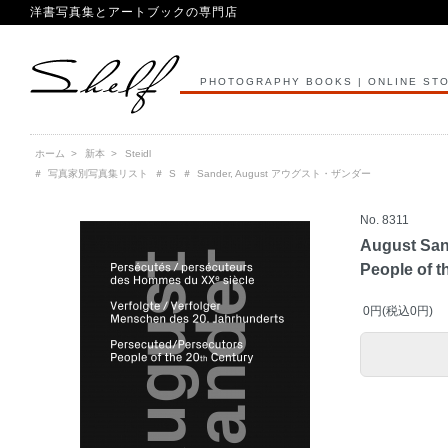
洋書写真集とアートブックの専門店
PHOTOGRAPHY BOOKS | ONLINE ST
ホーム
>
新本
>
Steidl
＃
写真家別写真集リスト
＃
S
＃
Sander, August アウグスト・ザンダー
No. 8311
August San
People of t
0円(税込0円)