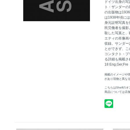
ドイツ出身の写
ト・ザンダーの
の出版物は19
は1938年頃
身元証明写真を
民労働者を撮影
取した写真と、
エティの肖像画
収録。サンダー
とができず、こ
コンタクト・プ
る詳細も掲載されて
18 Eng,Ger,Fre
掲載のイメージや
があり現物と異な
こちらはShelf
商品については店