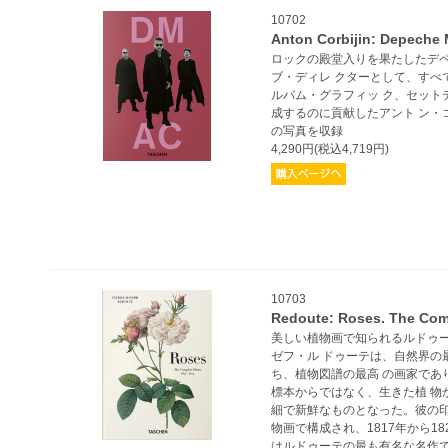
10702
Anton Corbijin: Depeche 
ロックの殿堂入りを果たしたデ
ブ・ディレ クターとして、すべ
ルバム・グラフィッ ク、セット
成するのに貢献したアント ン・
の写真を収録
4,290円(税込4,719円)
10703
Redoute: Roses. The Com
美しい植物画で知られるルドゥ
ゼフ・ル ドゥーテは、自然界の
ち、植物図譜の最高 の画家であ
標本からではなく、生きた植 物
細で新鮮なものとなった。彼の印象
物画で構成され、1817年から18
はルドゥーテの最も有名な名作