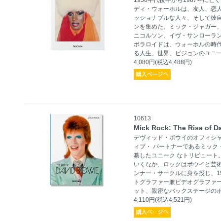
1950年代後半から1987年に
ディ・ウォーホルは、友人、恋
ッショナブルな人々、そして彼
ンを集めた。ミック・ジャガー
ニコルソン、イヴ・サンローラ
ポラロイドは、ウォーホルの時
る人生、世界、ビジョンのユニ
4,080円(税込4,488円)
10613
Mick Rock: The Rise of D
デヴィッド・ボウイのオフィシ
ィブ・ パートナーであるミック
纂したユニーク なトリビュート
いくなか、ロックはボウイと芸術
ンナー・サークルに身を投じ、19
トグラファー兼ビデオグラファ
ット、親密なバックステージの
4,110円(税込4,521円)