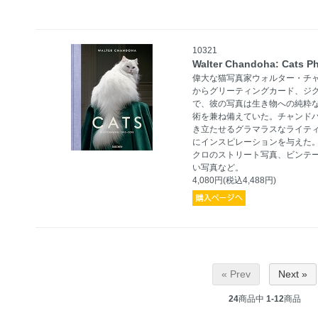
10321
Walter Chandoha: Cats P
偉大な猫写真家ウォルター・チ
からグリーティングカード、ジ
で、彼の写真は生き物への純粋
術を兼ね備えていた。チャンド
き立たせるグラマラスなライテ
にインスピレーションを与えた
クロのストリート写真、ビンテ
い写真など。
4,080円(税込4,488円)
« Prev
Next »
24
商品中
1-12
商品